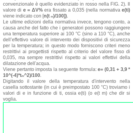
convenzionale è quello evidenziato in rosso nella FIG. 2). Il
valore di
e = ΔV%
era fissato a 0,035 (nella normativa
e(ti)
viene indicato con [
n(t
)/100])
.
m
Le ultime edizioni della normativa invece, tengono conto, a
causa anche del fatto che i generatori possono raggiungere
una temperatura superiore ai 100 °C (sino a 110 °C), anche
dell’effettivo valore di intervento dei dispositivi di sicurezza
per la temperatura; in questo modo forniscono criteri meno
restrittivi ai progettisti rispetto al criterio del valore fisso di
0,035, ma sempre restrittivi rispetto ai valori effettivi della
dilatazione dell'acqua.
Viene pertanto imposta la seguente formula:
e= (0,31 + 3,9 *
10^(-4)*t
^2)/100
.
m
Digitando il valore della temperatura d'intervento nella
casella sottostante (in cui è preimpostato 100 °C) troviamo i
valori di e in funzione di ti, ossia e(ti) (o e(t m) che dir si
voglia.