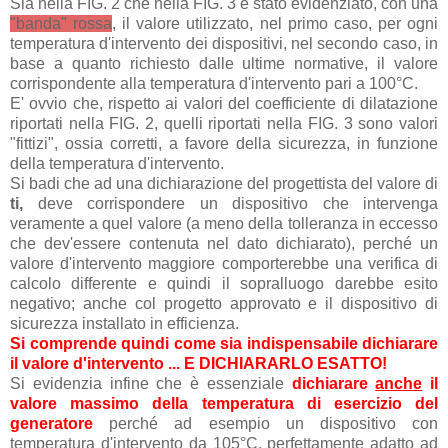
Sia nella FIG. 2 che nella FIG. 3 è stato evidenziato, con una
"banda" rossa
, il valore utilizzato, nel primo caso, per ogni
temperatura d'intervento dei dispositivi, nel secondo caso, in
base a quanto richiesto dalle ultime normative, il valore
corrispondente alla temperatura d'intervento pari a 100°C.
E' ovvio che, rispetto ai valori del coefficiente di dilatazione
riportati nella FIG. 2, quelli riportati nella FIG. 3 sono valori
"fittizi", ossia corretti, a favore della sicurezza, in funzione
della temperatura d'intervento.
Si badi che ad una dichiarazione del progettista del valore di
ti,
deve corrispondere un dispositivo che intervenga
veramente a quel valore (a meno della tolleranza in eccesso
che dev'essere contenuta nel dato dichiarato), perché un
valore d'intervento maggiore comporterebbe una verifica di
calcolo differente e quindi il sopralluogo darebbe esito
negativo; anche col progetto approvato e il dispositivo di
sicurezza installato in efficienza.
Si comprende quindi come sia indispensabile dichiarare
il valore d'intervento ... E DICHIARARLO ESATTO!
Si evidenzia infine che è essenziale
dichiarare
anche
il
valore massimo della temperatura di esercizio del
generatore
perché ad esempio un dispositivo con
temperatura d'intervento da 105°C, perfettamente adatto ad