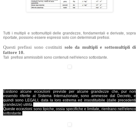
Tutti i multipli e sottomultipli delle grandezze, fondamentali e derivate, sopra
riportate, possono essere espressi solo con determinati prefissi.
Questi prefissi sono costituiti
solo da multipli e sottomultipli di
fattore 10.
Tali prefissi ammissibili sono contenuti nell'elenco sottostante.
Esistono alcune eccezioni previste per alcune grandezze che, pur non
essendo riferite al Sistema Internazionale, sono ammesse dal Decreto, e
quindi sono LEGALI, data la loro estrema ed insostituibile (dalle precedenti
grandezze) utilità.
Queste eccezioni sono tipiche, ossia specifiche e limitate, rientrano nell'elenco
sottostante.