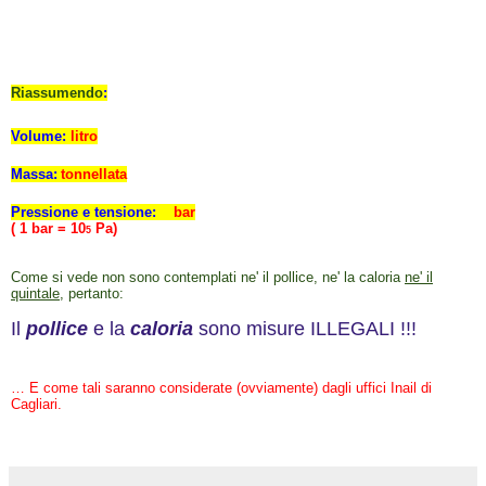
Riassumendo
:
Volume:
litro
Massa:
tonnellata
Pressione e tensione:
bar
( 1 bar = 10
Pa)
5
Come si vede non sono contemplati ne' il pollice, ne' la caloria
ne' il
quintale
, pertanto:
Il
pollice
e la
caloria
sono misure ILLEGALI !!!
… E come tali saranno considerate (ovviamente) dagli uffici Inail di
Cagliari.